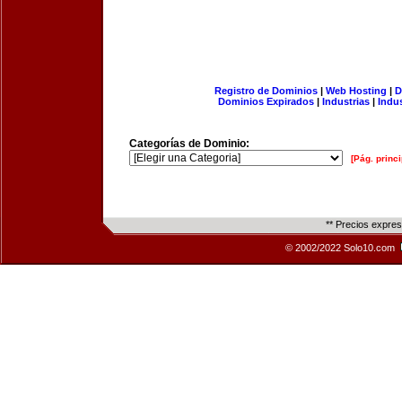
Registro de Dominios
|
Web Hosting
|
D
Dominios Expirados
|
Industrias
|
Indu
Categorías de Dominio:
[Pág. princi
** Precios expre
© 2002/2022 Solo10.com