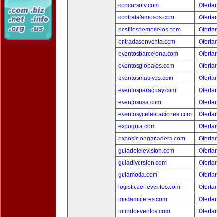
concursotv.com
Ofertar
contratafamosos.com
Ofertar
desfilesdemodelos.com
Ofertar
entradasenventa.com
Ofertar
eventosbarcelona.com
Ofertar
eventosglobales.com
Ofertar
eventosmasivos.com
Ofertar
eventosparaguay.com
Ofertar
eventosusa.com
Ofertar
eventosycelebraciones.com
Ofertar
expoguia.com
Ofertar
exposicionganadera.com
Ofertar
guiadetelevision.com
Ofertar
guiadiversion.com
Ofertar
guiamoda.com
Ofertar
logisticaeneventos.com
Ofertar
modamujeres.com
Ofertar
mundoeventos.com
Ofertar