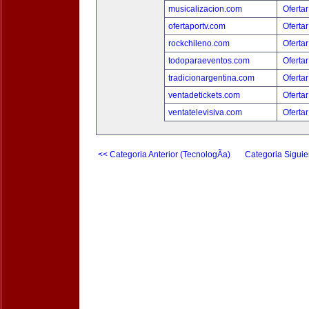
musicalizacion.com
Ofertar
ofertaportv.com
Ofertar
rockchileno.com
Ofertar
todoparaeventos.com
Ofertar
tradicionargentina.com
Ofertar
ventadetickets.com
Ofertar
ventatelevisiva.com
Ofertar
<< Categoria Anterior (TecnologÃ­a)
Categoria Siguie